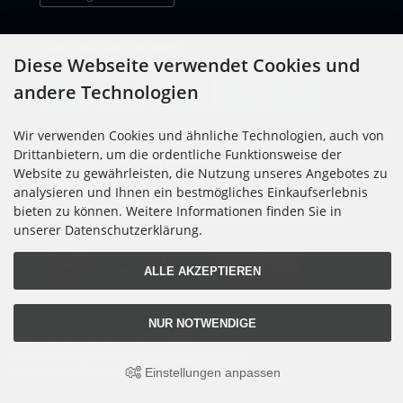
ZAHLUNGSMETHODEN
Diese Webseite verwendet Cookies und
andere Technologien
Wir verwenden Cookies und ähnliche Technologien, auch von
Drittanbietern, um die ordentliche Funktionsweise der
SOCIAL MEDIA
Website zu gewährleisten, die Nutzung unseres Angebotes zu
analysieren und Ihnen ein bestmögliches Einkaufserlebnis
bieten zu können. Weitere Informationen finden Sie in
unserer Datenschutzerklärung.
ALLE AKZEPTIEREN
NUR NOTWENDIGE
Impressum
Datenschutz
AGB
Alle Preise inkl. gesetzl. MwSt. zzgl.
Versandkosten
.
Matzker KFZ-Technik GmbH © 2026
Einstellungen anpassen
mod
ified eCommerce Shopsoftware © 2009-2026