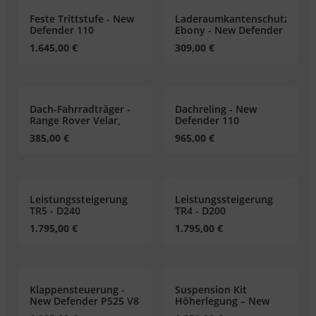
Feste Trittstufe - New
Laderaumkantenschutz,
Defender 110
Ebony - New Defender
90 und 110
1.645,00 €
309,00 €
Dach-Fahrradträger -
Dachreling - New
Range Rover Velar,
Defender 110
Range Rover Sport,
385,00 €
965,00 €
New Defender,
Discovery 5
Leistungssteigerung
Leistungssteigerung
TR5 - D240
TR4 - D200
1.795,00 €
1.795,00 €
Klappensteuerung -
Suspension Kit
New Defender P525 V8
Höherlegung – New
Defender 90