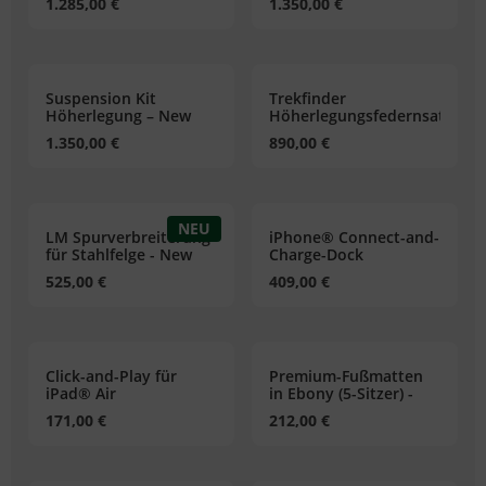
1.285,00 €
1.350,00 €
Suspension Kit
Trekfinder
Höherlegung – New
Höherlegungsfedernsatz
Defender 110
mit Schraubenfedern
1.350,00 €
890,00 €
+50 mm - New
Defender 110
NEU
LM Spurverbreiterung
iPhone® Connect-and-
für Stahlfelge - New
Charge-Dock
Defender
525,00 €
409,00 €
Click-and-Play für
Premium-Fußmatten
iPad® Air
in Ebony (5-Sitzer) -
New Defender 110
171,00 €
212,00 €