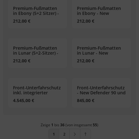
Premium-Fußmatten
Premium-Fußmatten
in Ebony (5+2 Sitzer) -
in Ebony - New
New Defender 110
Defender 90
212,00 €
212,00 €
Premium-Fußmatten
Premium-Fußmatten
in Lunar (5+2-Sitzer) -
in Lunar - New
New Defender 110
Defender 90
212,00 €
212,00 €
Front-Unterfahrschutz
Front-Unterfahrschutz
inkl. integrierter
- New Defender 90 und
Seilwinde 4.300 kg -
110
4.545,00 €
845,00 €
New Defender 110
Zeige
1
bis
36
(von insgesamt
55
)
1
2