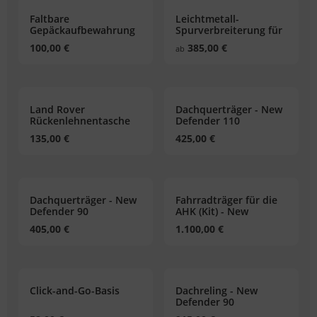
Faltbare
Leichtmetall-
Gepäckaufbewahrung
Spurverbreiterung für
Alufelgen - New
100,00 €
385,00 €
ab
Defender
Land Rover
Dachquerträger - New
Rückenlehnentasche
Defender 110
135,00 €
425,00 €
Dachquerträger - New
Fahrradträger für die
Defender 90
AHK (Kit) - New
Defender 90 und 110
405,00 €
1.100,00 €
Click-and-Go-Basis
Dachreling - New
Defender 90