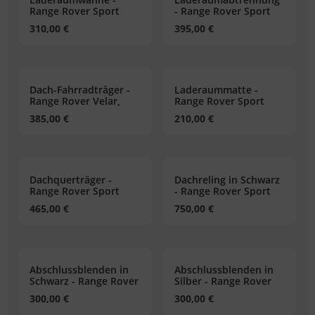
der & Reifen
der & Reifen
der & Reifen
der & Reifen
der & Reifen
Range Rover Sport
- Range Rover Sport
310,00 €
395,00 €
Dach-Fahrradträger -
Laderaummatte -
Range Rover Velar,
Range Rover Sport
Range Rover Sport,
385,00 €
210,00 €
New Defender,
Discovery 5
Dachquerträger -
Dachreling in Schwarz
Range Rover Sport
- Range Rover Sport
465,00 €
750,00 €
Abschlussblenden in
Abschlussblenden in
Schwarz - Range Rover
Silber - Range Rover
Sport
Sport
300,00 €
300,00 €