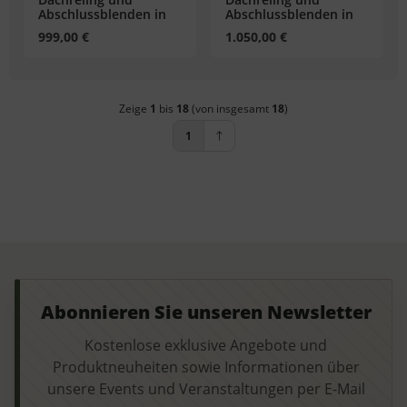
Abschlussblenden in
Abschlussblenden in
Schwarz - Range Rover
Silber - Range Rover
999,00 €
1.050,00 €
Sport
Sport
Zeige
1
bis
18
(von insgesamt
18
)
1
Abonnieren Sie unseren Newsletter
Kostenlose exklusive Angebote und
Produktneuheiten sowie Informationen über
unsere Events und Veranstaltungen per E-Mail