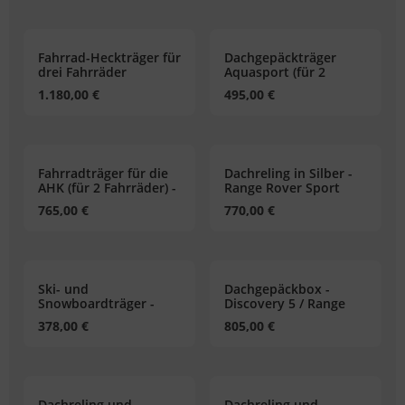
Fahrrad-Heckträger für
Dachgepäckträger
drei Fahrräder
Aquasport (für 2
Kajaks) - Range Rover
1.180,00 €
495,00 €
Velar / Range Rover
Sport / New Defender /
Discovery 5
Fahrradträger für die
Dachreling in Silber -
AHK (für 2 Fahrräder) -
Range Rover Sport
Range Rover Velar /
765,00 €
770,00 €
Range Rover Sport
Ski- und
Dachgepäckbox -
Snowboardträger -
Discovery 5 / Range
Range Rover Sport
Rover Sport
378,00 €
805,00 €
Dachreling und
Dachreling und