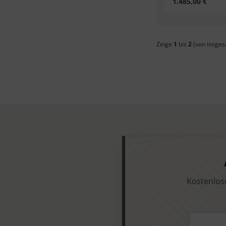
1.485,00 €
der & Reifen
der & Reifen
der & Reifen
der & Reifen
der & Reifen
der & Reifen
Zeige
1
bis
2
(von insge
Kostenlos
Ihre E-Ma