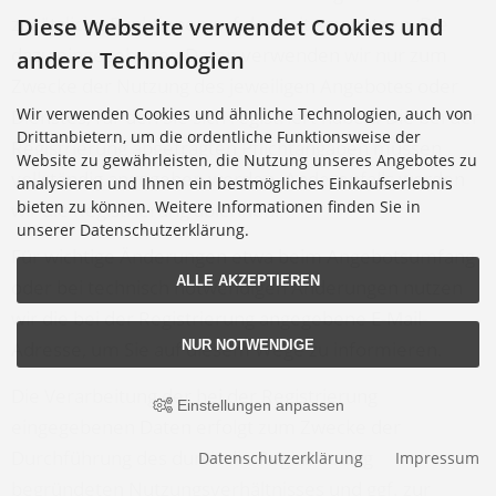
zusätzliche Funktionen auf der Seite zu nutzen. Die
Diese Webseite verwendet Cookies und
dazu eingegebenen Daten verwenden wir nur zum
andere Technologien
Zwecke der Nutzung des jeweiligen Angebotes oder
Wir verwenden Cookies und ähnliche Technologien, auch von
Dienstes, für den Sie sich registriert haben. Die bei der
Drittanbietern, um die ordentliche Funktionsweise der
Registrierung abgefragten Pflichtangaben müssen
Website zu gewährleisten, die Nutzung unseres Angebotes zu
vollständig angegeben werden. Anderenfalls werden
analysieren und Ihnen ein bestmögliches Einkaufserlebnis
bieten zu können. Weitere Informationen finden Sie in
wir die Registrierung ablehnen.
unserer Datenschutzerklärung.
Für wichtige Änderungen etwa beim Angebotsumfang
ALLE AKZEPTIEREN
oder bei technisch notwendigen Änderungen nutzen
wir die bei der Registrierung angegebene E-Mail-
NUR NOTWENDIGE
Adresse, um Sie auf diesem Wege zu informieren.
Die Verarbeitung der bei der Registrierung
Einstellungen anpassen
eingegebenen Daten erfolgt zum Zwecke der
Durchführung des durch die Registrierung
Datenschutzerklärung
Impressum
begründeten Nutzungsverhältnisses und ggf. zur