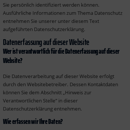
der & Reifen
der & Reifen
der & Reifen
der & Reifen
der & Reifen
nge Rover Velar
der & Reifen
Sie persönlich identifiziert werden können.
Ausführliche Informationen zum Thema Datenschutz
nge Rover Evoque
entnehmen Sie unserer unter diesem Text
nge Rover Classic
aufgeführten Datenschutzerklärung.
Datenerfassung auf dieser Website
cessoires
Wer ist verantwortlich für die Datenerfassung auf dieser
Website?
Die Datenverarbeitung auf dieser Website erfolgt
durch den Websitebetreiber. Dessen Kontaktdaten
können Sie dem Abschnitt „Hinweis zur
Verantwortlichen Stelle“ in dieser
Datenschutzerklärung entnehmen.
Wie erfassen wir Ihre Daten?