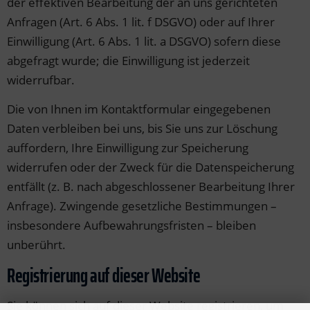
der effektiven Bearbeitung der an uns gerichteten
Anfragen (Art. 6 Abs. 1 lit. f DSGVO) oder auf Ihrer
Einwilligung (Art. 6 Abs. 1 lit. a DSGVO) sofern diese
abgefragt wurde; die Einwilligung ist jederzeit
widerrufbar.
Die von Ihnen im Kontaktformular eingegebenen
Daten verbleiben bei uns, bis Sie uns zur Löschung
auffordern, Ihre Einwilligung zur Speicherung
widerrufen oder der Zweck für die Datenspeicherung
entfällt (z. B. nach abgeschlossener Bearbeitung Ihrer
Anfrage). Zwingende gesetzliche Bestimmungen –
insbesondere Aufbewahrungsfristen – bleiben
unberührt.
Registrierung auf dieser Website
Sie können sich auf dieser Website registrieren, um