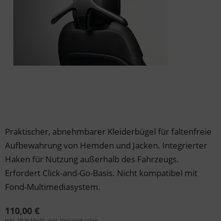
der & Reifen
der & Reifen
der & Reifen
der & Reifen
der & Reifen
Praktischer, abnehmbarer Kleiderbügel für faltenfreie
Aufbewahrung von Hemden und Jacken. Integrierter
Haken für Nutzung außerhalb des Fahrzeugs.
Erfordert Click-and-Go-Basis. Nicht kompatibel mit
Fond-Multimediasystem.
110,00 €
inkl. 19 % MwSt. zzgl.
Versandkosten