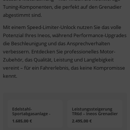
der & Reifen
der & Reifen
der & Reifen
der & Reifen
der & Reifen
Tuning-Komponenten, die perfekt auf den Grenadier
abgestimmt sind.
Mit einem Speed-Limiter-Unlock nutzen Sie das volle
Potenzial Ihres Ineos, während Performance-Upgrades
die Beschleunigung und das Ansprechverhalten
verbessern. Entdecken Sie professionelles Motor-
Zubehör, das Qualität, Leistung und Langlebigkeit
vereint – für ein Fahrerlebnis, das keine Kompromisse
kennt.
Edelstahl-
Leistungssteigerung
Sportabgasanlage -
TR6d – Ineos Grenadier
Ineos Grenadier 3.0
(B57 Motor)
1.685,00 €
2.495,00 €
Benzin