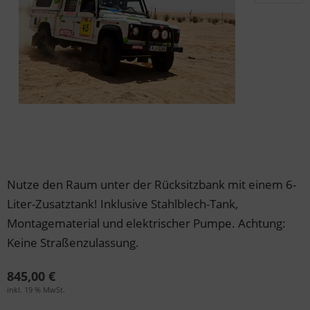
der & Reifen
der & Reifen
der & Reifen
der & Reifen
der & Reifen
Nutze den Raum unter der Rücksitzbank mit einem 6-
Liter-Zusatztank! Inklusive Stahlblech-Tank,
Montagematerial und elektrischer Pumpe. Achtung:
Keine Straßenzulassung.
845,00 €
inkl. 19 % MwSt.