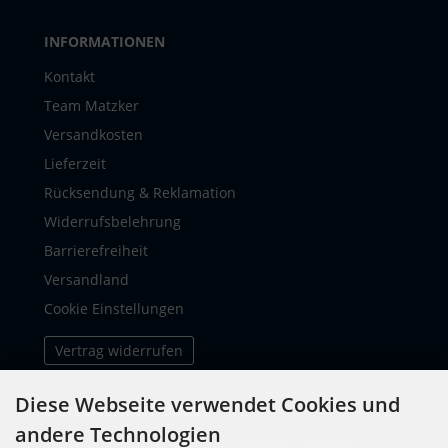
INFORMATIONEN
Kontakt
Team Matzker
Versandkosten
Lieferzeit
Rücksendung & Reklamation
Widerrufsbelehrung
Barrierefreiheit
Versandland
Cookie Einstellungen
Vertrag widerrufen
Diese Webseite verwendet Cookies und
ZAHLUNGSMETHODEN
andere Technologien