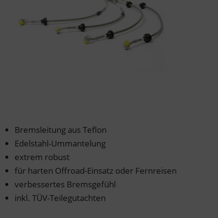
der & Reifen
der & Reifen
der & Reifen
der & Reifen
der & Reifen
Bremsleitung aus Teflon
Edelstahl-Ummantelung
extrem robust
für harten Offroad-Einsatz oder Fernreisen
verbessertes Bremsgefühl
inkl. TÜV-Teilegutachten