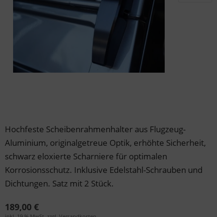
der & Reifen
der & Reifen
der & Reifen
der & Reifen
der & Reifen
Hochfeste Scheibenrahmenhalter aus Flugzeug-
Aluminium, originalgetreue Optik, erhöhte Sicherheit,
schwarz eloxierte Scharniere für optimalen
Korrosionsschutz. Inklusive Edelstahl-Schrauben und
Dichtungen. Satz mit 2 Stück.
189,00 €
inkl. 19 % MwSt. zzgl.
Versandkosten