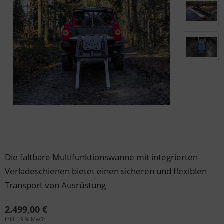
der & Reifen
der & Reifen
der & Reifen
der & Reifen
der & Reifen
Die faltbare Multifunktionswanne mit integrierten
Verladeschienen bietet einen sicheren und flexiblen
Transport von Ausrüstung
2.499,00 €
inkl. 19 % MwSt.