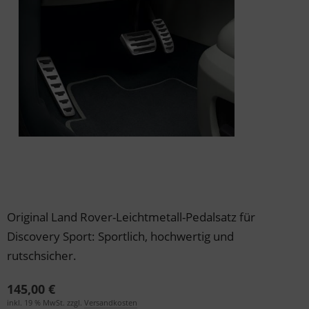
der & Reifen
der & Reifen
der & Reifen
der & Reifen
der & Reifen
Original Land Rover-Leichtmetall-Pedalsatz für
Discovery Sport: Sportlich, hochwertig und
rutschsicher.
145,00 €
inkl. 19 % MwSt. zzgl.
Versandkosten