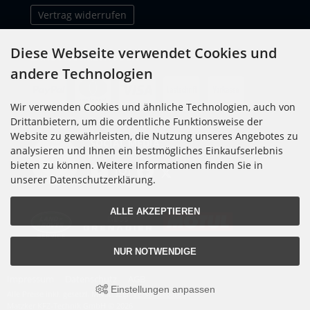
Vertrag widerrufen
Diese Webseite verwendet Cookies und
ZAHLUNGSMETHODEN
andere Technologien
Wir verwenden Cookies und ähnliche Technologien, auch von
Drittanbietern, um die ordentliche Funktionsweise der
Website zu gewährleisten, die Nutzung unseres Angebotes zu
SOCIAL MEDIA
analysieren und Ihnen ein bestmögliches Einkaufserlebnis
bieten zu können. Weitere Informationen finden Sie in
unserer Datenschutzerklärung.
ALLE AKZEPTIEREN
NUR NOTWENDIGE
Impressum
Datenschutz
AGB
Einstellungen anpassen
Alle Preise inkl. gesetzl. MwSt. zzgl.
Versandkosten
.
Matzker KFZ-Technik GmbH © 2026