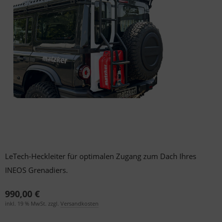
der & Reifen
der & Reifen
der & Reifen
der & Reifen
der & Reifen
LeTech-Heckleiter für optimalen Zugang zum Dach Ihres
INEOS Grenadiers.
990,00 €
inkl. 19 % MwSt. zzgl.
Versandkosten