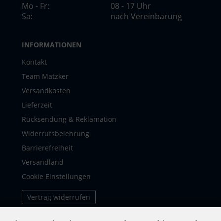
Mo - Fr:
08 - 17 Uhr
Sa:
nach Vereinbarung
INFORMATIONEN
Kontakt
Team Matzker
Versandkosten
Lieferzeit
Rücksendung & Reklamation
Widerrufsbelehrung
Barrierefreiheit
Versandland
Cookie Einstellungen
Vertrag widerrufen