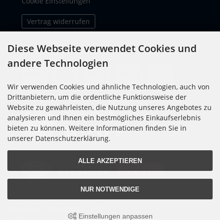
Cookie Einstellungen
Vertrag widerrufen
Diese Webseite verwendet Cookies und
ZAHLUNGSMETHODEN
andere Technologien
Wir verwenden Cookies und ähnliche Technologien, auch von
Drittanbietern, um die ordentliche Funktionsweise der
Website zu gewährleisten, die Nutzung unseres Angebotes zu
SOCIAL MEDIA
analysieren und Ihnen ein bestmögliches Einkaufserlebnis
bieten zu können. Weitere Informationen finden Sie in
unserer Datenschutzerklärung.
ALLE AKZEPTIEREN
NUR NOTWENDIGE
Impressum
Datenschutz
AGB
Einstellungen anpassen
Alle Preise inkl. gesetzl. MwSt. zzgl.
Versandkosten
.