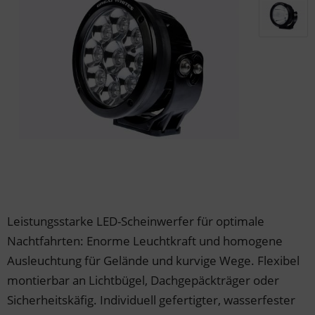
der & Reifen
der & Reifen
der & Reifen
der & Reifen
der & Reifen
Leistungsstarke LED-Scheinwerfer für optimale
Nachtfahrten: Enorme Leuchtkraft und homogene
Ausleuchtung für Gelände und kurvige Wege. Flexibel
montierbar an Lichtbügel, Dachgepäckträger oder
Sicherheitskäfig. Individuell gefertigter, wasserfester