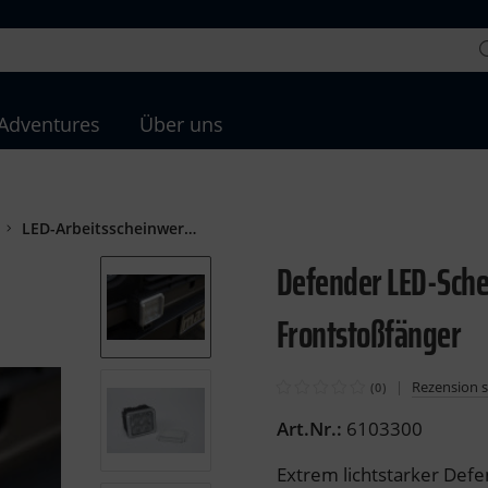
hbegriff eingeben
 Adventures
Über uns
LED-Arbeitsscheinwerfer Frontstoßfänger - Defender
Defender LED-Sche
Frontstoßfänger
|
Rezension 
(0)
Art.Nr.:
6103300
Extrem lichtstarker Def