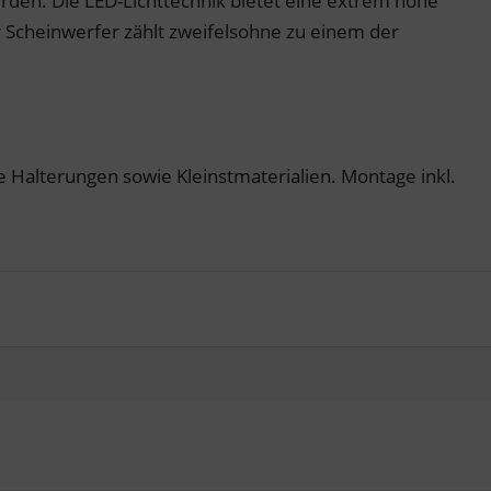
den. Die LED-Lichttechnik bietet eine extrem hohe
r Scheinwerfer zählt zweifelsohne zu einem der
le Halterungen sowie Kleinstmaterialien. Montage inkl.