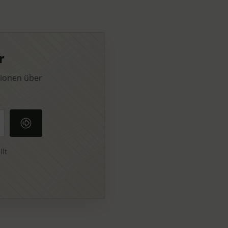
r
tionen über
llt