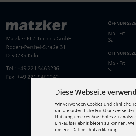
ÖFFNUNGSZE
Mo - Fr:
Matzker KFZ-Technik GmbH
Sa:
Robert-Perthel-Straße 31
ÖFFNUNGSZE
D-50739 Köln
Mo - Fr:
Tel.:
+49 221 5463236
Sa:
Fax: +49 221 5462242
Diese Webseite verwend
Wir verwenden Cookies und ähnliche Te
um die ordentliche Funktionsweise der 
Nutzung unseres Angebotes zu analysi
Einkaufserlebnis bieten zu können. Wei
unserer Datenschutzerklärung.