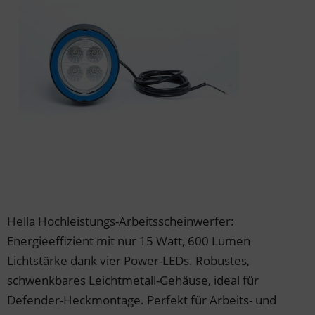
der & Reifen
der & Reifen
der & Reifen
der & Reifen
der & Reifen
Hella Hochleistungs-Arbeitsscheinwerfer:
Energieeffizient mit nur 15 Watt, 600 Lumen
Lichtstärke dank vier Power-LEDs. Robustes,
schwenkbares Leichtmetall-Gehäuse, ideal für
Defender-Heckmontage. Perfekt für Arbeits- und