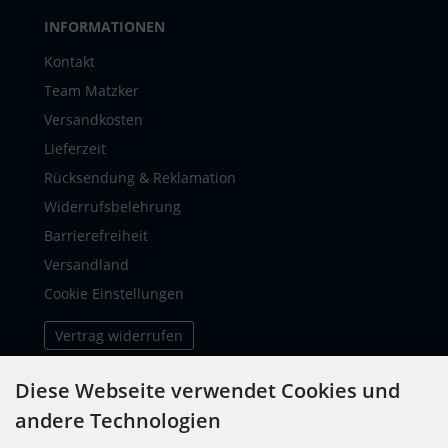
INFORMATIONEN
Kontakt
Team Matzker
Versandkosten
Lieferzeit
Rücksendung & Reklamation
Widerrufsbelehrung
Barrierefreiheit
Versandland
Cookie Einstellungen
Vertrag widerrufen
Diese Webseite verwendet Cookies und
ZAHLUNGSMETHODEN
andere Technologien