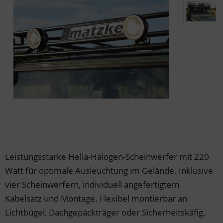
der & Reifen
der & Reifen
der & Reifen
der & Reifen
der & Reifen
Leistungsstarke Hella-Halogen-Scheinwerfer mit 220
Watt für optimale Ausleuchtung im Gelände. Inklusive
vier Scheinwerfern, individuell angefertigtem
Kabelsatz und Montage. Flexibel montierbar an
Lichtbügel, Dachgepäckträger oder Sicherheitskäfig.