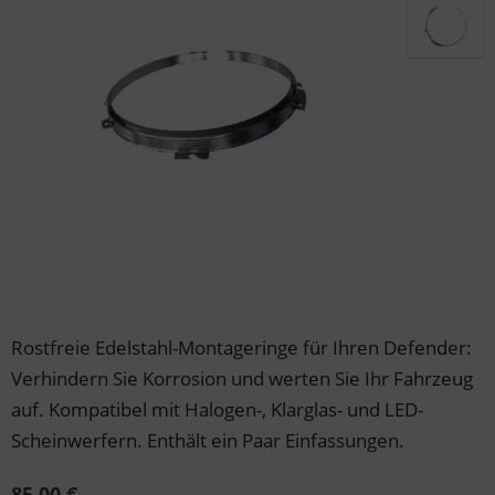
der & Reifen
der & Reifen
der & Reifen
der & Reifen
der & Reifen
Rostfreie Edelstahl-Montageringe für Ihren Defender:
Verhindern Sie Korrosion und werten Sie Ihr Fahrzeug
auf. Kompatibel mit Halogen-, Klarglas- und LED-
Scheinwerfern. Enthält ein Paar Einfassungen.
85,00 €