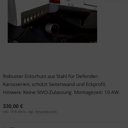
der & Reifen
der & Reifen
der & Reifen
der & Reifen
der & Reifen
Robuster Eckschutz aus Stahl für Defender-
Karosserien, schützt Seitenwand und Eckprofil.
Hinweis: Keine StVO-Zulassung. Montagezeit: 10 AW.
330,00 €
inkl. 19 % MwSt. zzgl.
Versandkosten