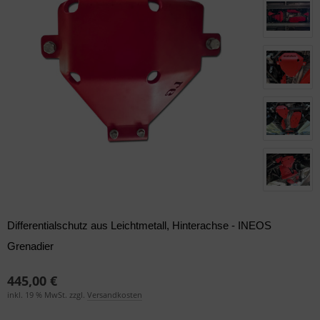
der & Reifen
der & Reifen
der & Reifen
der & Reifen
der & Reifen
Differentialschutz aus Leichtmetall, Hinterachse - INEOS
Grenadier
445,00 €
inkl. 19 % MwSt. zzgl.
Versandkosten