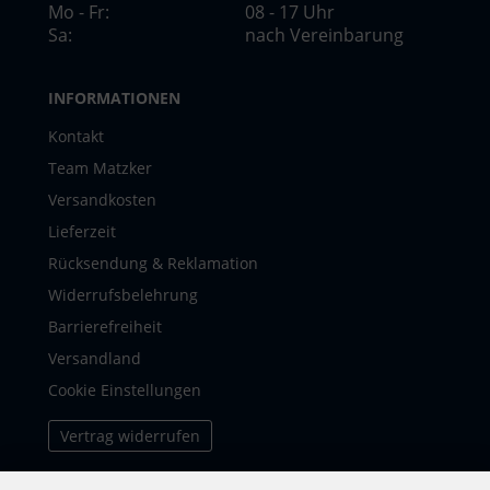
Mo - Fr:
08 - 17 Uhr
Sa:
nach Vereinbarung
INFORMATIONEN
Kontakt
Team Matzker
Versandkosten
Lieferzeit
Rücksendung & Reklamation
Widerrufsbelehrung
Barrierefreiheit
Versandland
Cookie Einstellungen
Vertrag widerrufen