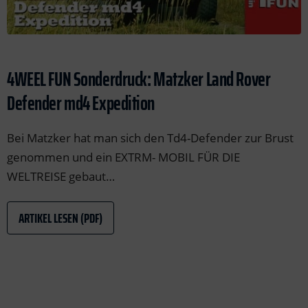
der & Reifen
der & Reifen
der & Reifen
der & Reifen
der & Reifen
nge Rover Velar
der & Reifen
nge Rover Evoque
nge Rover Classic
4WEEL FUN Sonderdruck: Matzker Land Rover
Defender md4 Expedition
cessoires
Bei Matzker hat man sich den Td4-Defender zur Brust
genommen und ein EXTRM- MOBIL FÜR DIE
WELTREISE gebaut…
ARTIKEL LESEN (PDF)